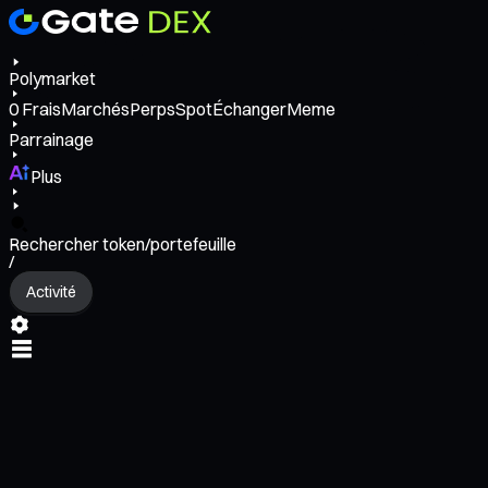
Polymarket
0
Frais
Marchés
Perps
Spot
Échanger
Meme
Parrainage
Plus
Rechercher token/portefeuille
/
Activité