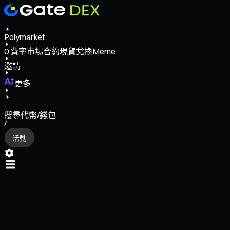
Polymarket
0
費率
市場
合約
現貨
兌換
Meme
邀請
更多
搜尋代幣/錢包
/
活動