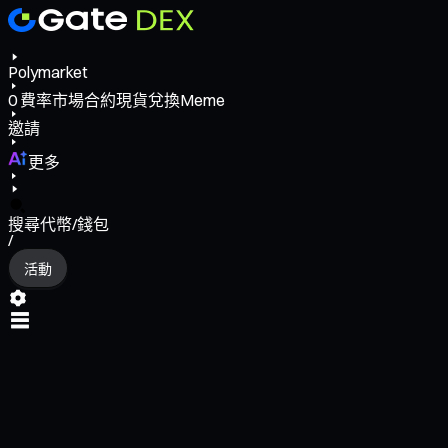
Polymarket
0
費率
市場
合約
現貨
兌換
Meme
邀請
更多
搜尋代幣/錢包
/
活動