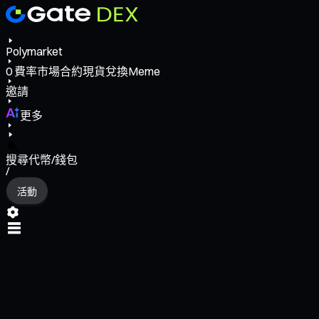
Polymarket
0
費率
市場
合約
現貨
兌換
Meme
邀請
更多
搜尋代幣/錢包
/
活動