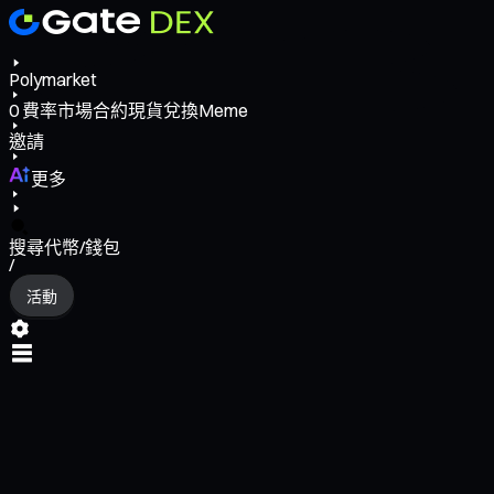
Polymarket
0
費率
市場
合約
現貨
兌換
Meme
邀請
更多
搜尋代幣/錢包
/
活動